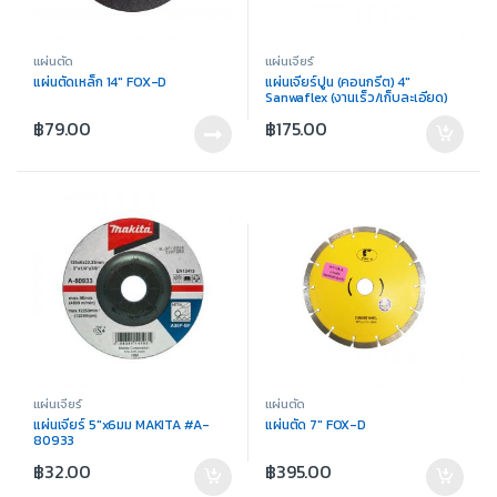
แผ่นตัด
แผ่นเจียร์
แผ่นตัดเหล็ก 14″ FOX-D
แผ่นเจียร์ปูน (คอนกรีต) 4″
Sanwaflex (งานเร็ว/เก็บละเอียด)
฿
79.00
฿
175.00
แผ่นเจียร์
แผ่นตัด
แผ่นเจียร์ 5″x6มม MAKITA #A-
แผ่นตัด 7″ FOX-D
80933
฿
32.00
฿
395.00