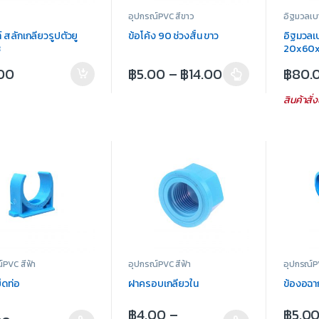
อุปกรณ์PVC สีขาว
อิฐมวลเบ
์ สลักเกลียวรูปตัวยู
ข้อโค้ง 90 ช่วงสั้น ขาว
อิฐมวลเ
3
20x60x
.00
฿
5.00
–
฿
14.00
฿
80.
สินค้าสั่ง
์PVC สีฟ้า
อุปกรณ์PVC สีฟ้า
อุปกรณ์PV
ยึดท่อ
ฝาครอบเกลียวใน
ข้องอฉา
฿
4.00
–
฿
5.0