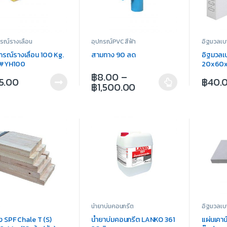
กรณ์รางเลื่อน
อุปกรณ์PVC สีฟ้า
อิฐมวลเบ
กรณ์รางเลื่อน 100 Kg.
สามทาง 90 ลด
อิฐมวลเ
 #YH100
20x60x
฿
8.00
–
5.00
฿
40.
฿
1,500.00
ง
น้ำยาบ่มคอนกรีต
อิฐมวลเบ
ง SPF Chale T (S)
น้ำยาบ่มคอนกรีต LANKO 361
แผ่นเคา