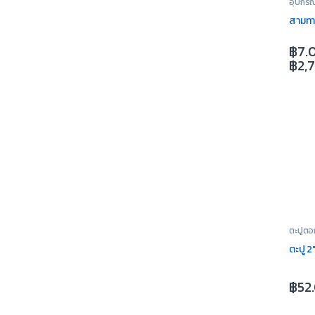
อุปกรณ
สามท
฿
7.
฿
2,
ตะปูตอ
ตะปู 2″
฿
52