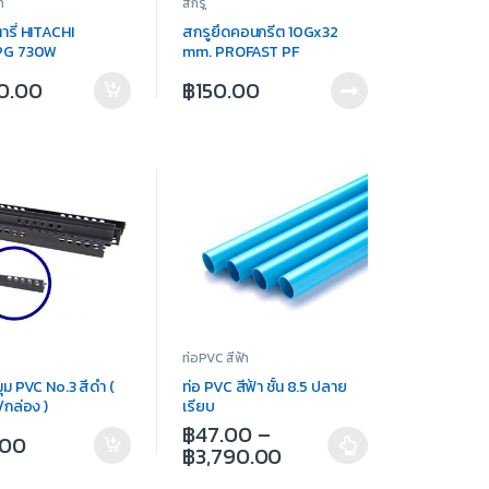
า
สกรู
ารี่ HITACHI
สกรูยึดคอนกรีต 10Gx32
PG 730W
mm. PROFAST PF
CON(100ตัว/ถุง)
50.00
฿
150.00
ท่อPVC สีฟ้า
มุม PVC No.3 สีดำ (
ท่อ PVC สีฟ้า ชั้น 8.5 ปลาย
/กล่อง )
เรียบ
฿
47.00
–
.00
฿
3,790.00