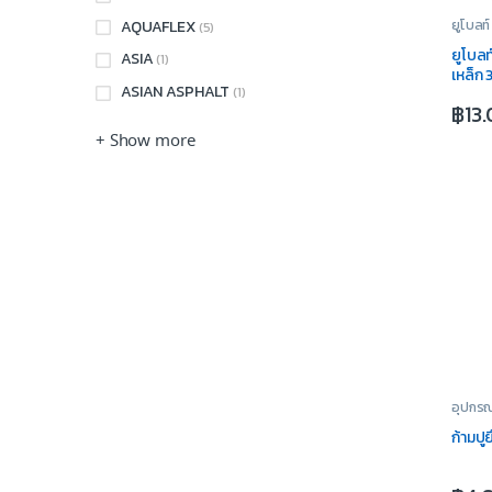
AQUAFLEX
ยูโบลท์
(5)
ยูโบลท
ASIA
(1)
เหล็ก 
ASIAN ASPHALT
(1)
฿
13
+ Show more
อุปกรณ
ก้ามปู