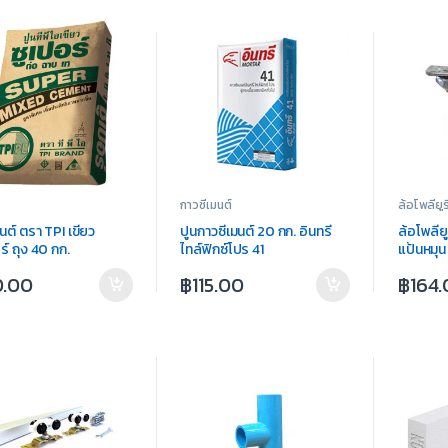
กาวซีเมนต์
ล้อโพลียูร
มนต์ ตรา TPI เขียว
ปูนกาวซีเมนต์ 20 กก. อินทรี
ล้อโพลียู
ร์ ถุง 40 กก.
ไทล์ฟิกซ์โปร 41
แป้นหมุน
0.00
฿
115.00
฿
164