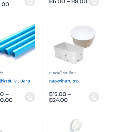
฿
6.00
–
฿
8.00
2.00
ฟ้า
อุปกรณ์PVC สีขาว
ีฟ้า ชั้น 13.5 ปลาย
กล่องพักสาย ขาว
00
–
฿
15.00
–
00.00
฿
24.00