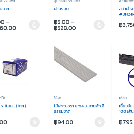
์PVC สีฟ้า
อุปกรณ์PVC สีฟ้า
สว่านไฟฟ้
างฉาก
ฝาครอบ
สว่านโรต
#DH24
00
–
฿
5.00
–
฿
3,7
760.00
฿
528.00
กไม้
ไม้ฝา
เซี้ยม
 x 11 BFC (1 กก.)
ไม้ฝาเฌอร่า 8″x4 ม. ลายสัก สี
เซี้ยมจับ
ธรรมชาติ
100 เส้น
.00
฿
94.00
฿
795