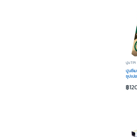
ปูนTPI
ปูนซีเ
ซุปเปอ
฿
12