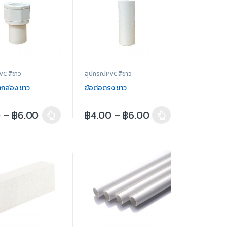
VC สีขาว
อุปกรณ์PVC สีขาว
้ากล่อง ขาว
ข้อต่อตรง ขาว
0
–
฿
6.00
฿
4.00
–
฿
6.00