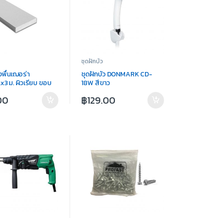
ชุดฝักบัว
งพื้นเฌอร่า
ชุดฝักบัว DONMARK CD-
x3 ม. ผิวเรียบ ขอบ
18W สีขาว
รรมชาติ
00
฿
129.00