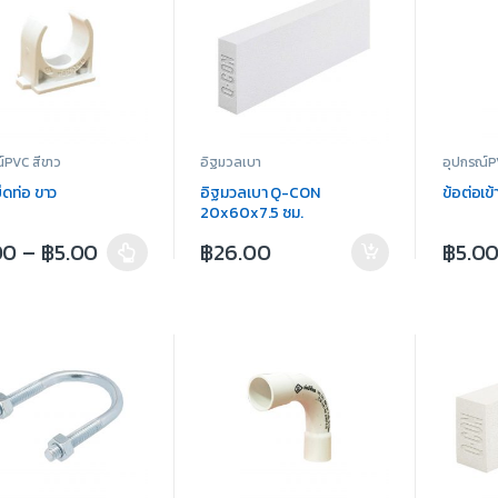
์PVC สีขาว
อิฐมวลเบา
อุปกรณ์P
ยึดท่อ ขาว
อิฐมวลเบา Q-CON
ข้อต่อเข
20x60x7.5 ซม.
00
–
฿
5.00
฿
26.00
฿
5.0