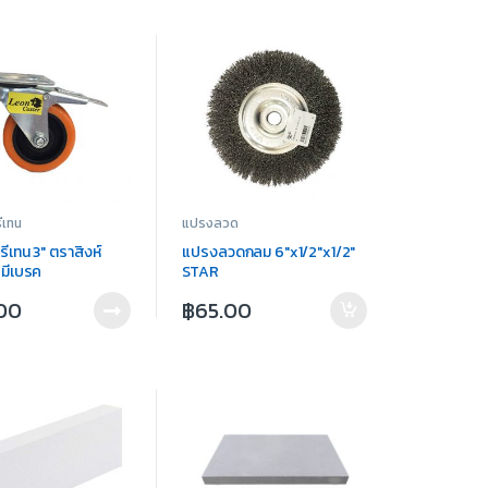
ีเทน
แปรงลวด
รีเทน 3″ ตราสิงห์
แปรงลวดกลม 6″x1/2″x1/2″
 มีเบรค
STAR
.00
฿
65.00