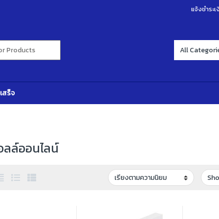
แจ้งชำระเง
r:
เสร็จ
ลล์ออนไลน์