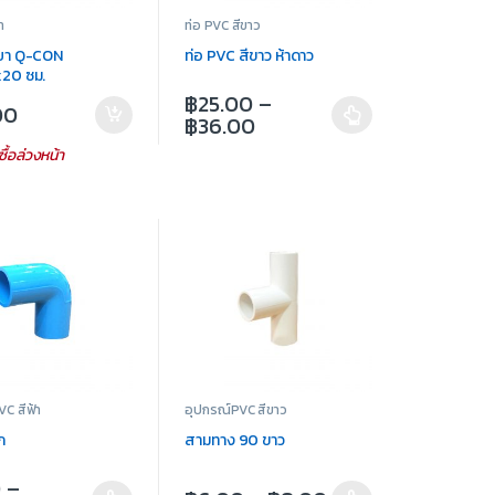
า
ท่อ PVC สีขาว
บา Q-CON
ท่อ PVC สีขาว ห้าดาว
20 ซม.
฿
25.00
–
00
฿
36.00
ซื้อล่วงหน้า
C สีฟ้า
อุปกรณ์PVC สีขาว
ก
สามทาง 90 ขาว
0
–