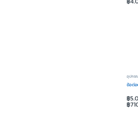
฿
4.
อุปกรณ
ข้อต่
฿
5.
฿
71