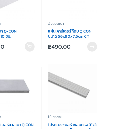
า
อิฐมวลเบา
บา Q-CON
แผ่นเคาน์เตอร์ท๊อป Q CON
10 ซม.
ขนาด 56x90x7.5cm CT
00
฿
490.00
า
ไม้เชิงชาย
น์เตอร์มวลเบา Q CON
ไม้ระแนงเฌอร่าขอบตรง 3″x3