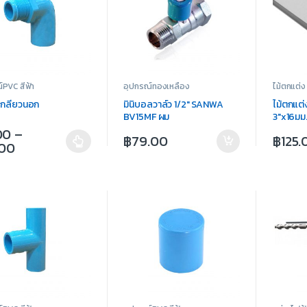
์PVC สีฟ้า
อุปกรณ์ทองเหลือง
ไม้ตกแต่ง
เกลียวนอก
มินิบอลวาล์ว 1/2″ SANWA
ไม้ตกแต่
BV15MF ผม
3″x16มม.
ตรง สีธ
00
–
฿
79.00
฿
125.
.00