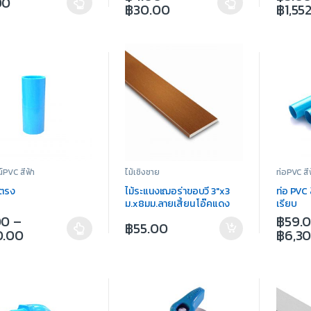
00
฿
30.00
฿
1,55
์PVC สีฟ้า
ไม้เชิงชาย
ท่อPVC สี
อตรง
ไม้ระแนงเฌอร่าขอบวี 3″x3
ท่อ PVC ส
ม.x8มม.ลายเสี้ยน โอ๊คแดง
เรียบ
ชายน์ไลท์
00
–
฿
59.
฿
55.00
0.00
฿
6,3