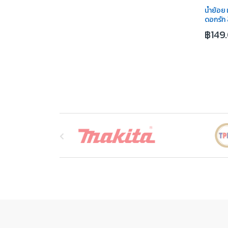
น้ำย้อย
ดอกรัก 
฿
149
B
r
a
n
d
s