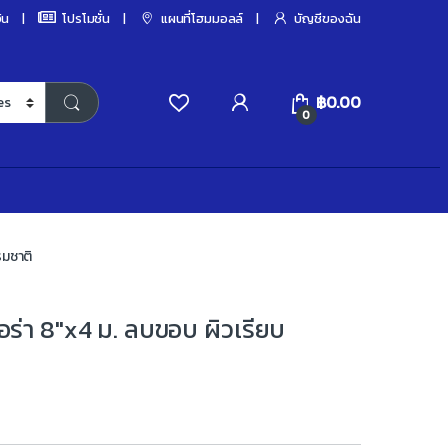
ิน
โปรโมชั่น
แผนที่โฮมมอลล์
บัญชีของฉัน
฿
0.00
0
รมชาติ
อร่า 8″x4 ม. ลบขอบ ผิวเรียบ