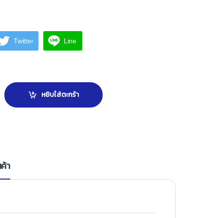
Twitter
Line
ม. ลบขอบ ผิวเรียบ ธรรมชาติ quantity
หยิบใส่ตะกร้า
ค้า