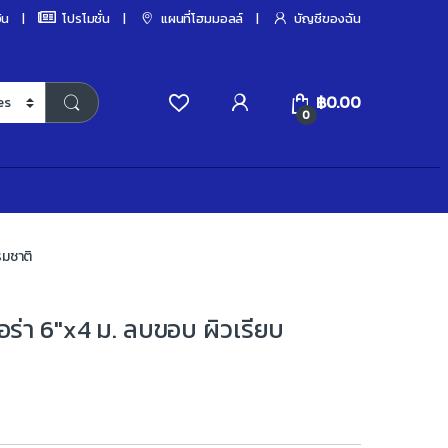
ิน
โปรโมชั่น
แผนที่โฮมมอลล์
บัญชีของฉัน
฿
0.00
0
รมชาติ
อร่า 6″x4 ม. ลบขอบ ผิวเรียบ