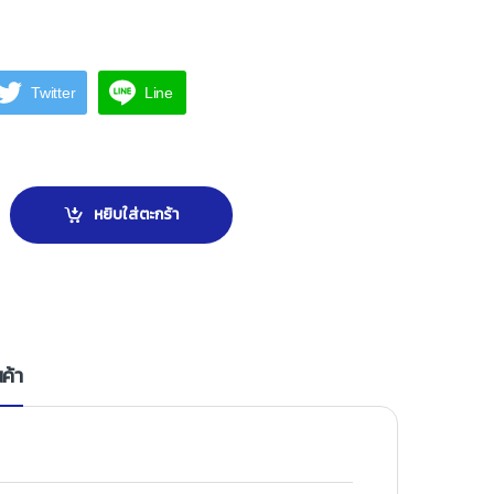
Twitter
Line
ม. ลบขอบ ผิวเรียบ ธรรมชาติ quantity
หยิบใส่ตะกร้า
ค้า