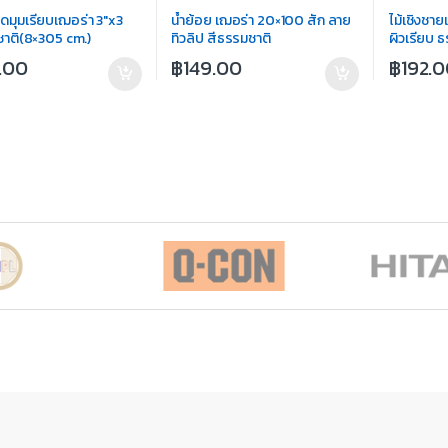
ปิดมุมเรียบเฌอร่า 3″x3
น้ำย้อย เฌอร่า 20×100 สัก ลาย
ไม้เชิงชา
าติ(8×305 cm.)
ทิวลิป สีธรรมชาติ
ผิวเรียบ 
.00
฿
149.00
฿
192.