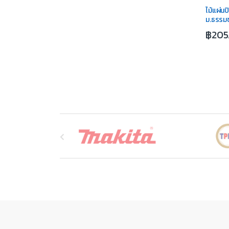
ไม้แผ่น
ม.ธรรมช
฿
205
B
r
a
n
d
s