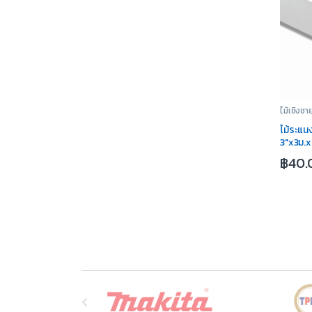
ไม้เชิงชา
ไม้ระแ
3″x3ม.x
฿
40.
B
r