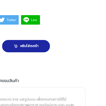
Twitter
Line
ยบ รุ่น One Plus สีธรรมชาติ ยาว 3 ม. quantity
หยิบใส่ตะกร้า
ิคของสินค้า
ยขนาด ลาย และรูปแบบ เพื่อทดแทนการใช้ไม้
ให้ความคงทนต่อทุกสภาพอากาศ ทนต่อปลวก มอด แมลง