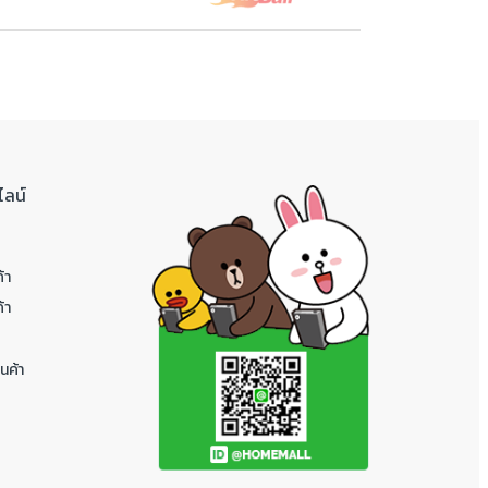
ไลน์
้า
้า
นค้า