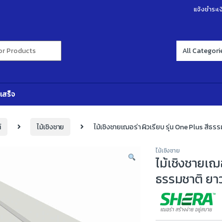
แจ้งชำระเง
r:
เสร็จ
์
ไม้เชิงชาย
ไม้เชิงชายเฌอร่า ผิวเรียบ รุ่น One Plus สีธรร
ไม้เชิงชาย
ไม้เชิงชายเฌอ
ธรรมชาติ ยาว