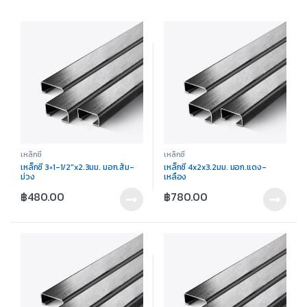
เหล็กซี
เหล็กซี
เหล็กซี 3×1-1/2″x2.3มม. มอก.ส้ม-
เหล็กซี 4x2x3.2มม. มอก.แดง-
ม่วง
เหลือง
฿
480.00
฿
780.00