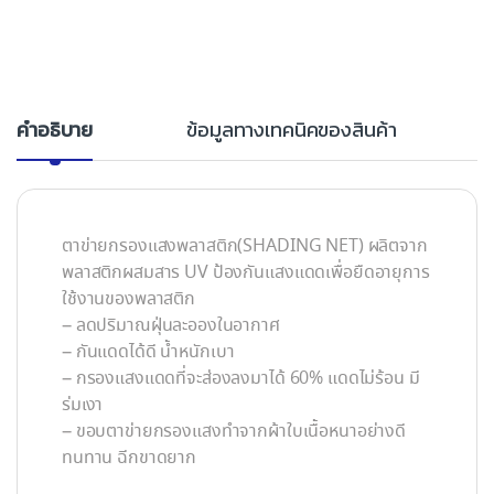
คำอธิบาย
ข้อมูลทางเทคนิคของสินค้า
ตาข่ายกรองแสงพลาสติก(SHADING NET) ผลิตจาก
พลาสติกผสมสาร UV ป้องกันแสงแดดเพื่อยืดอายุการ
ใช้งานของพลาสติก
– ลดปริมาณฝุ่นละอองในอากาศ
– กันแดดได้ดี น้ำหนักเบา
– กรองแสงแดดที่จะส่องลงมาได้ 60% แดดไม่ร้อน มี
ร่มเงา
– ขอบตาข่ายกรองแสงทำจากผ้าใบเนื้อหนาอย่างดี
ทนทาน ฉีกขาดยาก