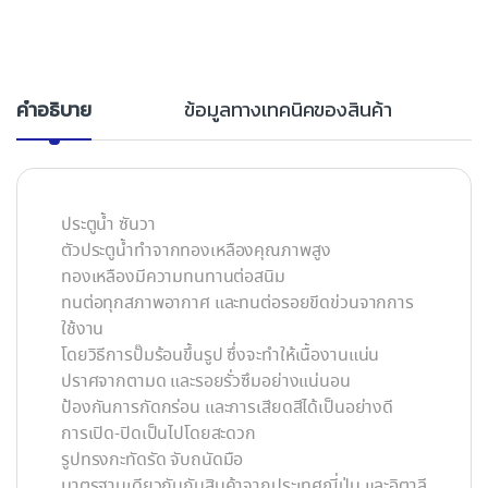
คำอธิบาย
ข้อมูลทางเทคนิคของสินค้า
ประตูน้ำ ซันวา
ตัวประตูน้ำทำจากทองเหลืองคุณภาพสูง
ทองเหลืองมีความทนทานต่อสนิม
ทนต่อทุกสภาพอากาศ และทนต่อรอยขีดข่วนจากการ
ใช้งาน
โดยวิธีการปั๊มร้อนขึ้นรูป ซึ่งจะทำให้เนื้องานแน่น
ปราศจากตามด และรอยรั่วซึมอย่างแน่นอน
ป้องกันการกัดกร่อน และการเสียดสีได้เป็นอย่างดี
การเปิด-ปิดเป็นไปโดยสะดวก
รูปทรงกะทัดรัด จับถนัดมือ
มาตรฐานเดียวกันกับสินค้าจากประเทศญี่ปุ่น และอิตาลี