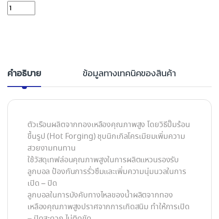
ก๊อกบอลแฟนซี 1/2" SANWA CK15FV ม่วง quantity
คำอธิบาย
ข้อมูลทางเทคนิคของสินค้า
ตัวเรือนผลิตจากทองเหลืองคุณภาพสูง โดยวิธีปั๊มร้อน
ขึ้นรูป (Hot Forging) ชุบนิกเกิลโครเมียมเพิ่มความ
สวยงามทนทาน
ใช้วัสดุเทฟล่อนคุณภาพสูงในการผลิตแหวนรองรับ
ลูกบอล ป้องกันการรั่วซึมและเพิ่มความนุ่มนวลในการ
เปิด – ปิด
ลูกบอลในการบังคับทางไหลของน้ำผลิตจากทอง
เหลืองคุณภาพสูงปราศจากการเกิดสนิม ทำให้การเปิด
– ปิดสะดวก ไม่ติดขัด