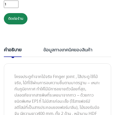
ประตู HDF 80x200 Chale T 6 ฟัก(ตรง) ไม้ MLH quantity
ติดต่อร้าน
คำอธิบาย
ข้อมูลทางเทคนิคของสินค้า
โครงประตูทำจากไม้จริง Finger joint , ไส้ประตู ใช้ไม้
จริง, ไม้ที่ใช้ผ่านการอบความชื้นตามมาตรฐาน – เหมาะ
กับภูมิอากาศ ทำให้ไม้มีการขยายตัวน้อยที่สุด,
ปลอดภัยจากสารพิษที่ระเหยมาจากกาว – ด้วยกาว
ชนิดพิเศษ EPI ที่ ไม่มีสารก่อมะเร็ง (ไร้สารฟอร์มั
ลดีไฮน์ที่เป็นสารประกอบของฟอร์มาลีน), ไม้รองรับมือ
จับ มีความยาว400 mm. ทั้ง 2 ด้าน , หน้าบาน HDF