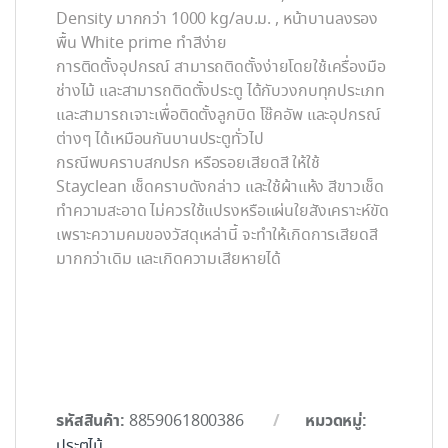
Density มากกว่า 1000 kg/ลบ.ม. , หน้าบานลงรอง
พื้น White prime ทำสีง่าย
การติดตั้งอุปกรณ์ สามารถติดตั้งง่ายโดยใช้เครื่องมือ
ช่างไม้ และสามารถติดตั้งประตู ได้กับวงกบทุกประเภท
และสามารถเจาะเพื่อติดตั้งลูกบิด โช๊คอัพ และอุปกรณ์
ต่างๆ ได้เหมือนกันบานประตูทั่วไป
กรณีพบคราบสกปรก หรือรอยเสียดสี ให้ใช้
Stayclean เช็ดคราบดังกล่าว และใช้ผ้าแห้ง สีขาวเช็ด
ทำความสะอาด ไม่ควรใช้แปรงหรือแผ่นใยสังเคราะห์ขัด
เพราะความคมของวัสดุเหล่านี้ จะทำให้เกิดการเสียดสี
มากกว่าเดิม และเกิดความเสียหายได้
รหัสสินค้า:
หมวดหมู่:
8859061800386
ประตูไม้