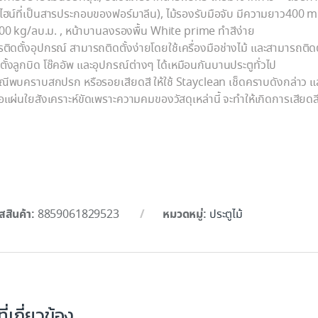
ีไฮน์ที่เป็นสารประกอบของฟอร์มาลีน), ไม้รองรับมือจับ มีความยาว400 m
00 kg/ลบ.ม. , หน้าบานลงรองพื้น White prime ทำสีง่าย
ติดตั้งอุปกรณ์ สามารถติดตั้งง่ายโดยใช้เครื่องมือช่างไม้ และสามารถติ
ตั้งลูกบิด โช๊คอัพ และอุปกรณ์ต่างๆ ได้เหมือนกันบานประตูทั่วไป
ณีพบคราบสกปรก หรือรอยเสียดสี ให้ใช้ Stayclean เช็ดคราบดังกล่าว แล
อแผ่นใยสังเคราะห์ขัดเพราะความคมของวัสดุเหล่านี้ จะทำให้เกิดการเสียด
สสินค้า:
หมวดหมู่:
8859061829523
ประตูไม้
ี่เกี่ยวข้อง