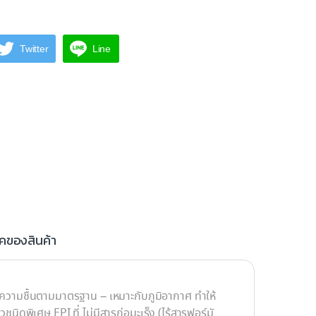
Twitter
Line
 90x200 Chale T ไม้เบญจพรรณ เจาะ quantity
ิคของสินค้า
ารอบความชื้นตามมาตรฐาน – เหมาะกับภูมิอากาศ ทำให้
ิดพิเศษ EPI ที่ ไม่มีสารก่อมะเร็ง (ไร้สารฟอร์มั