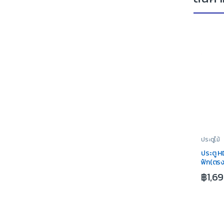
ประตูไม้
ประตู 
ฟัก(ตร
oak
฿
1,6