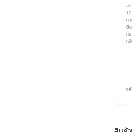
ลด
10
การ
ติด
กร
หรื
รหั
สินค้าท