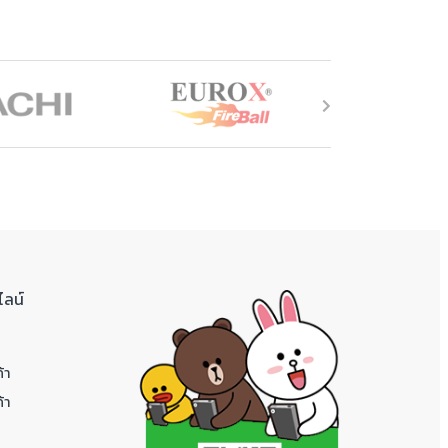
ไลน์
้า
้า