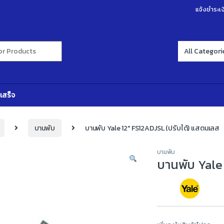
แจ้งชำระเง
r:
เสร็จ
บานพับ
บานพับ Yale 12″ FS12ADJSL (ปรับได้) แสตนเลส
บานพับ
บานพับ Yale