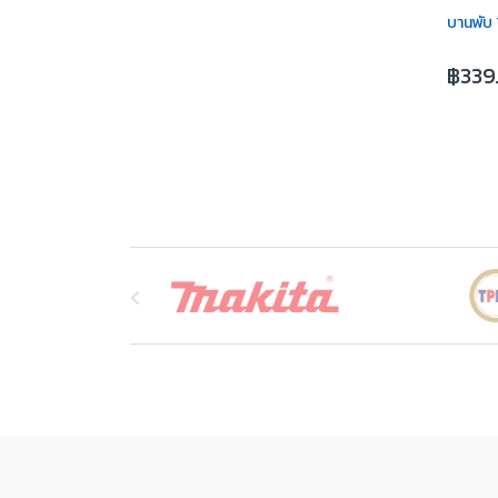
บานพับ 
฿
339
B
r
a
n
d
s