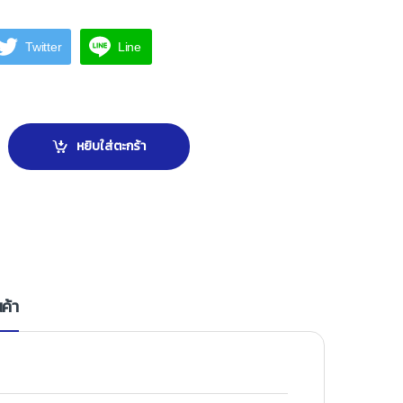
Twitter
Line
DJSL (ปรับได้) แสตนเลส quantity
หยิบใส่ตะกร้า
ค้า