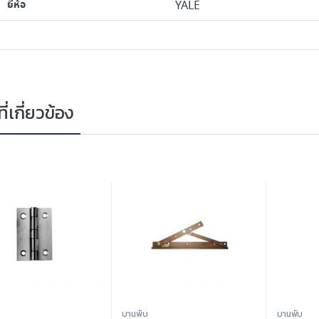
ยี่ห้อ
YALE
ี่เกี่ยวข้อง
บานพับ
บานพับ