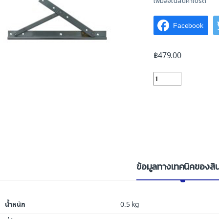
เพิ่มลงในสินค้าโปรด
Facebook
฿
479.00
บานพับ Yale 12" FS12A
ข้อมูลทางเทคนิคของสิน
น้ำหนัก
0.5 kg