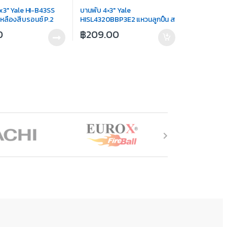
x3″ Yale HI-B43SS
บานพับ 4×3″ Yale
หลืองสีบรอนซ์ P.2
HISL4320BBP3E2 แหวนลูกปืน ส
แตนเลสแท้
0
฿
209.00