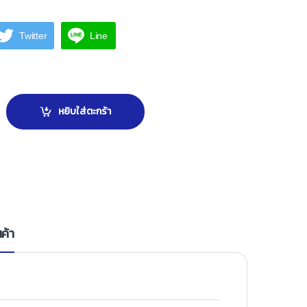
Twitter
Line
4AB ทองเหลืองรมดำ quantity
หยิบใส่ตะกร้า
ค้า