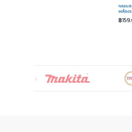
กลอน 6
เหลืองร
฿
159
B
r
a
n
d
s