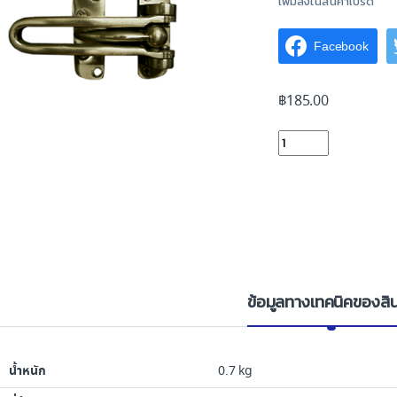
เพิ่มลงในสินค้าโปรด
Facebook
฿
185.00
กลอนสับ Yale DG-770
ข้อมูลทางเทคนิคของสิน
น้ำหนัก
0.7 kg