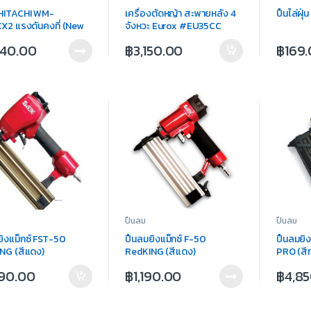
ำ HITACHI WM-
เครื่องตัดหญ้า สะพายหลัง 4
ปืนไล่ฝุ
X2 แรงดันคงที่ (New
จังหวะ Eurox #EU35CC
)
740.00
฿
3,150.00
฿
169
ปืนลม
ปืนลม
ยิงแม็กซ์ FST-50
ปืนลมยิงแม็กซ์ F-50
ปืนลมยิ
NG (สีแดง)
RedKING (สีแดง)
PRO (สี
990.00
฿
1,190.00
฿
4,8