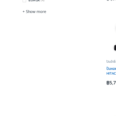
EUROX
(4)
+ Show more
ปั๊มอัตโ
ปั๊มหอ
HITA
฿
5,