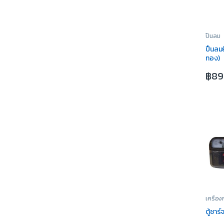
ปืนลม
ปืนลมย
ทอง)
฿
89
เครื่อง
ตู้ชา