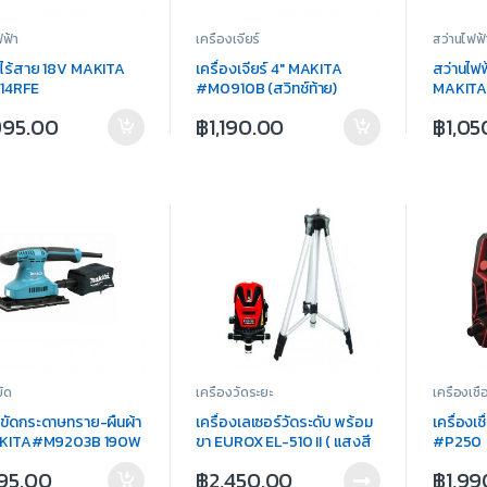
ฟฟ้า
เครื่องเจียร์
สว่านไฟฟ้
ไร้สาย 18V MAKITA
เครื่องเจียร์ 4″ MAKITA
สว่านไฟฟ
14RFE
#M0910B (สวิทช์ท้าย)
MAKIT
540W
,995.00
฿
1,190.00
฿
1,05
ขัด
เครื่องวัดระยะ
เครื่องเชื่
องขัดกระดาษทราย-ผืนผ้า
เครื่องเลเซอร์วัดระดับ พร้อม
เครื่องเ
AKITA#M9203B 190W
ขา EUROX EL-510 II ( แสงสี
#P250
แดง)
995.00
฿
2,450.00
฿
1,99