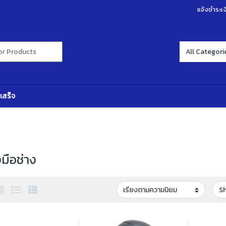
แจ้งชำระเง
r:
เสร็จ
งมือช่าง