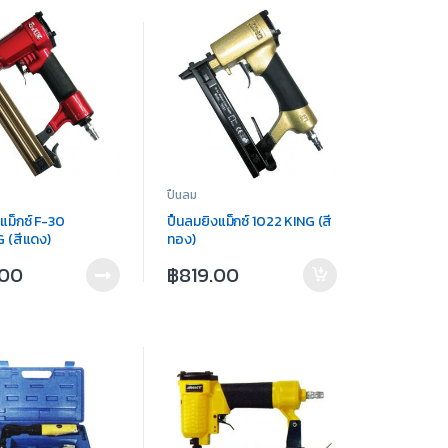
ปืนลม
แม็กซ์ F-30
ปืนลมยิงแม็กซ์ 1022 KING (สี
 (สีแดง)
ทอง)
.00
฿
819.00