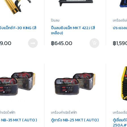
ปืนลม
เครื่องขัน
ิงแม็กซ์ F-30 KING (สี
ปืนลมยิงแม็ก MKT 422J (สี
ประแจล
เหลือง)
9.00
฿
645.00
฿
1,59
กำเนิดไฟฟ้า
เครื่องกำเนิดไฟฟ้า
เครื่องเชื่
ร์จ NB-35 MKT ( AUTO )
ตู้ชาร์จ NB-25 MKT ( AUTO )
ตู้เชื่อม
250A.#