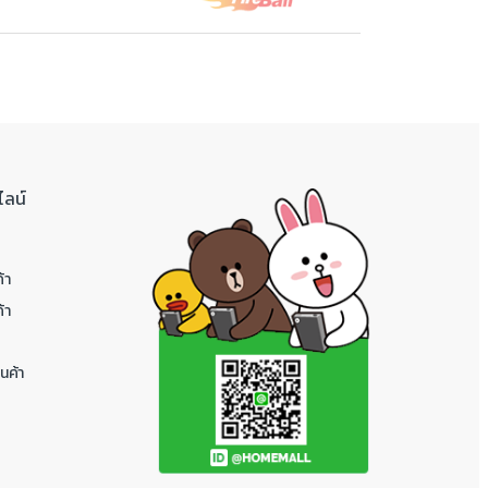
ไลน์
้า
้า
นค้า