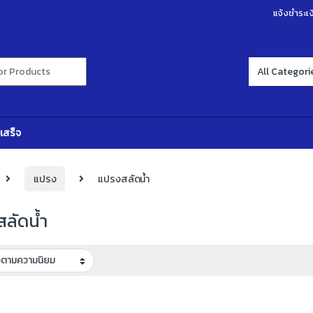
แจ้งชำระเง
r:
เสร็จ
แปรง
แปรงสลัดน้ำ
ลัดน้ำ