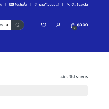
ิน
โปรโมชั่น
แผนที่โฮมมอลล์
บัญชีของฉัน
฿
0.00
0
แสดง %d รายการ