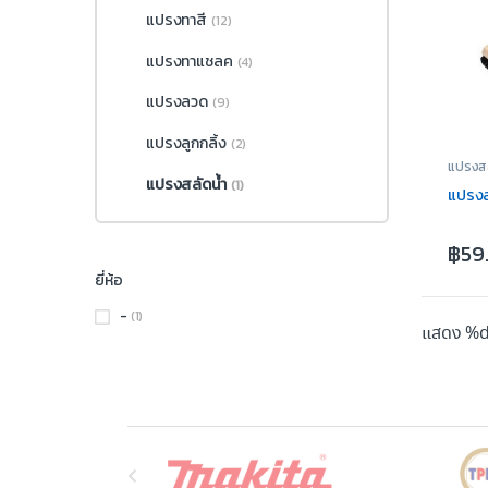
แปรงทาสี
(12)
แปรงทาแชลค
(4)
แปรงลวด
(9)
แปรงลูกกลิ้ง
(2)
แปรงสล
แปรงสลัดน้ำ
(1)
แปรงส
฿
59
ยี่ห้อ
-
(1)
แสดง %d
B