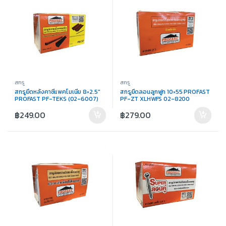
สกรู
สกรู
สกรูยึดหลังคาซีแพคโมเนีย 8×2.5″
สกรูยึดลอนลูกฟูก 10×55 PROFAST
PROFAST PF-TEKS (02-6007)
PF-ZT XLHWFS 02-8200
฿
249.00
฿
279.00