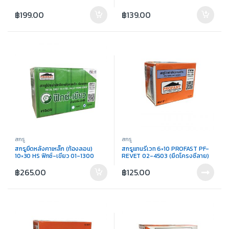
฿
199.00
฿
139.00
สกรู
สกรู
สกรูยึดหลังคาเหล็ก (ท้องลอน)
สกรูแทนรีเวท 6×10 PROFAST PF-
10×30 HS ฟิกซ์-เขียว 01-1300
REVET 02-4503 (ยึดโครงซีลาย)
฿
265.00
฿
125.00