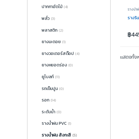
ปากกาอัดไม้
(4)
รางน้ำฝ
รางริ
พลั่ว
(3)
พลาสติก
(2)
฿
44
ยางมะตอย
(1)
ยางวอเตอร์สต๊อป
(4)
แสดงทั้ง
ยางหยอดร่อง
(0)
ยูโบลท์
(11)
รถเข็นปูน
(0)
รอก
(14)
ระดับน้ำ
(0)
รางน้ำฝน PVC
(1)
รางน้ำฝน สังกะสี
(5)