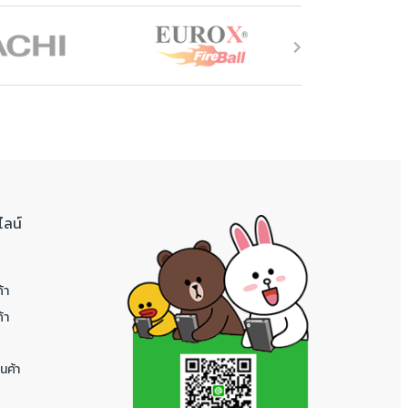
ไลน์
้า
้า
นค้า