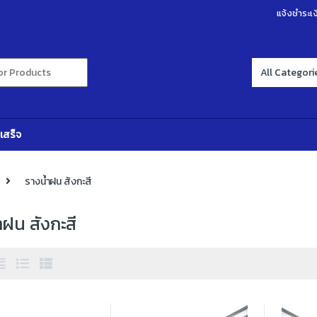
แจ้งชำระเง
r:
เสร็จ
รางน้ำฝน สังกะสี
ำฝน สังกะสี