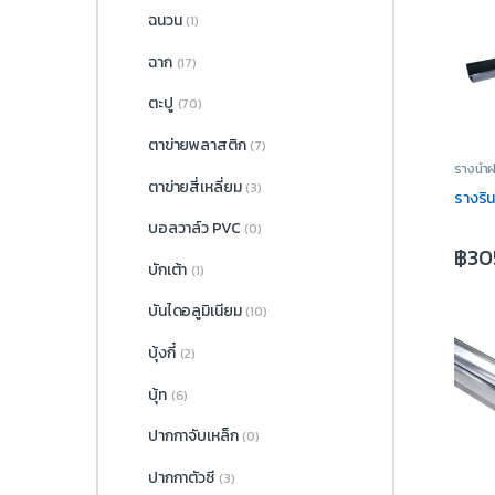
ฉนวน
(1)
ฉาก
(17)
ตะปู
(70)
ตาข่ายพลาสติก
(7)
รางน้ำฝ
ตาข่ายสี่เหลี่ยม
(3)
รางริน
บอลวาล์ว PVC
(0)
฿
30
บักเต้า
(1)
บันไดอลูมิเนียม
(10)
บุ้งกี๋
(2)
บุ้ท
(6)
ปากกาจับเหล็ก
(0)
ปากกาตัวซี
(3)