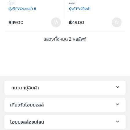
บุ้งกี๋
บุ้งกี๋
บุ้งกี๋ PVCหวายดำ B
บุ้งกี๋ PVCทึบดำ
฿
49.00
฿
49.00
แสดงทั้งหมด 2 ผลลัพท์
หมวดหมู่สินค้า
เกี่ยวกับโฮมมอลล์
โฮมมอลล์ออนไลน์