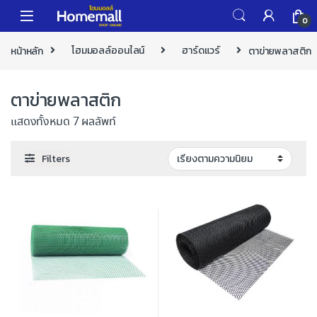
Skip to navigation
Skip to content
0
หน้าหลัก
โฮมมอลล์ออนไลน์
ฮาร์ดแวร์
ตาข่ายพลาสติก
ตาข่ายพลาสติก
แสดงทั้งหมด 7 ผลลัพท์
Filters