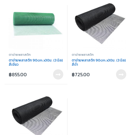
ตาข่ายพลาสติก
ตาข่ายพลาสติก
ตาข่ายพลาสติก 90cm.x30ม. (3 มิล)
ตาข่ายพลาสติก 90cm.x30ม. (3 มิล)
สีเขียว
สีดำ
฿
855.00
฿
725.00