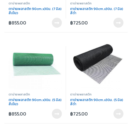
ตาข่ายพลาสติก
ตาข่ายพลาสติก
ตาข่ายพลาสติก 90cm.x30ม. (7 มิล)
ตาข่ายพลาสติก 90cm.x30ม. (7 มิล)
สีเขียว
สีดำ
฿
855.00
฿
725.00
ตาข่ายพลาสติก
ตาข่ายพลาสติก
ตาข่ายพลาสติก 90cm.x30ม. (5 มิล)
ตาข่ายพลาสติก 90cm.x30ม. (5 มิล)
สีเขียว
สีดำ
฿
855.00
฿
725.00