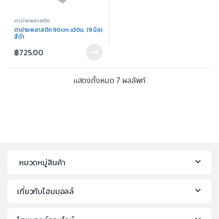
ตาข่ายพลาสติก
ตาข่ายพลาสติก 90cm.x30ม. (9 มิล)
สีดำ
฿
725.00
แสดงทั้งหมด 7 ผลลัพท์
หมวดหมู่สินค้า
เกี่ยวกับโฮมมอลล์