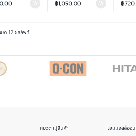
0.00
฿
1,050.00
฿
720
หมด 12 ผลลัพท์
หมวดหมู่สินค้า
โฮมมอลล์ออน