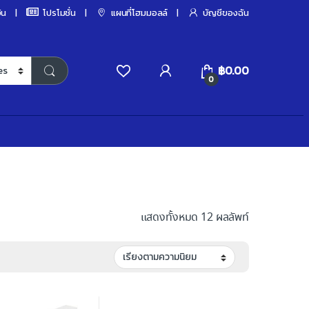
ิน
โปรโมชั่น
แผนที่โฮมมอลล์
บัญชีของฉัน
฿
0.00
0
แสดงทั้งหมด 12 ผลลัพท์