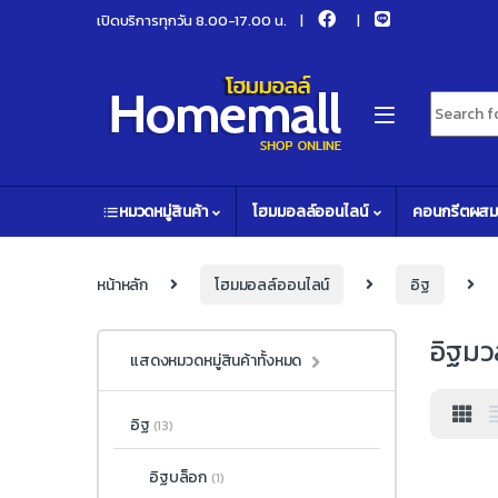
Skip to navigation
Skip to content
เปิดบริการทุกวัน 8.00-17.00 น.
Search fo
หมวดหมู่สินค้า
โฮมมอลล์ออนไลน์
คอนกรีตผสม
หน้าหลัก
โฮมมอลล์ออนไลน์
อิฐ
อิฐมว
แสดงหมวดหมู่สินค้าทั้งหมด
อิฐ
(13)
อิฐบล็อก
(1)