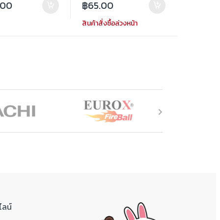
.00
฿
65.00
สินค้าสั่งซื้อล่วงหน้า
ไลน์