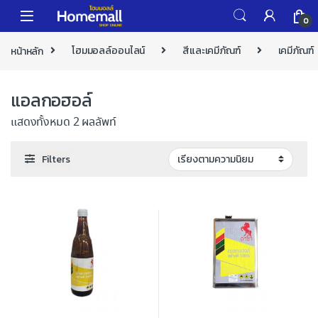
Skip to navigation
Skip to content
0
หน้าหลัก
โฮมมอลล์ออนไลน์
สีและเคมีภัณฑ์
เคมีภัณฑ์
แอลกอฮอล์
แสดงทั้งหมด 2 ผลลัพท์
Filters