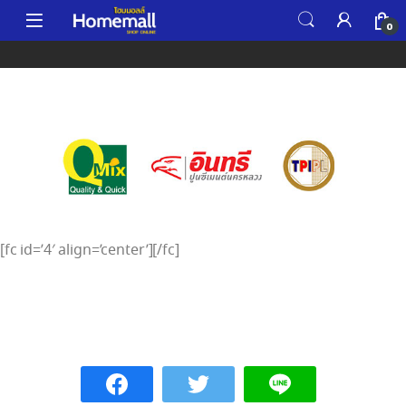
0
[fc id=’4′ align=’center’][/fc]