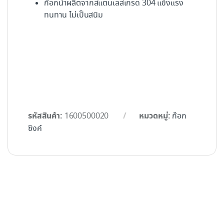
ก๊อกน้ำผลิตจากสแตนเลสเกรด 304 แข็งแรง
ทนทาน ไม่เป็นสนิม
รหัสสินค้า:
หมวดหมู่:
1600500020
ก๊อก
ซิงค์